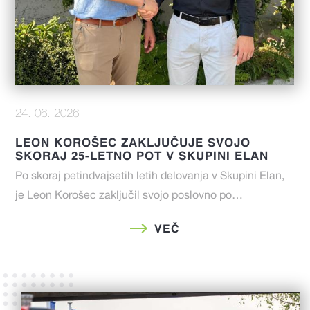
24. 06. 2026
LEON KOROŠEC ZAKLJUČUJE SVOJO
SKORAJ 25-LETNO POT V SKUPINI ELAN
Po skoraj petindvajsetih letih delovanja v Skupini Elan,
je Leon Korošec zaključil svojo poslovno po…
VEČ