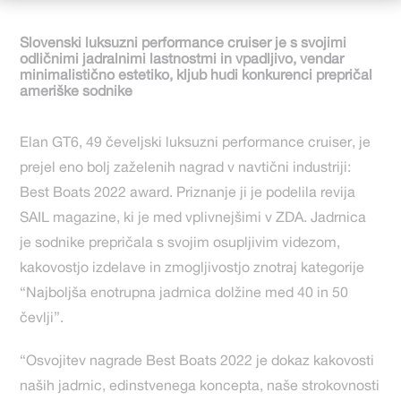
Slovenski luksuzni performance cruiser je s svojimi
odličnimi jadralnimi lastnostmi in vpadljivo, vendar
minimalistično estetiko, kljub hudi konkurenci prepričal
ameriške sodnike
Elan GT6, 49 čeveljski luksuzni performance cruiser, je
prejel eno bolj zaželenih nagrad v navtični industriji:
Best Boats 2022 award. Priznanje ji je podelila revija
SAIL magazine, ki je med vplivnejšimi v ZDA. Jadrnica
je sodnike prepričala s svojim osupljivim videzom,
kakovostjo izdelave in zmogljivostjo znotraj kategorije
“Najboljša enotrupna jadrnica dolžine med 40 in 50
čevlji”.
“Osvojitev nagrade Best Boats 2022 je dokaz kakovosti
naših jadrnic, edinstvenega koncepta, naše strokovnosti