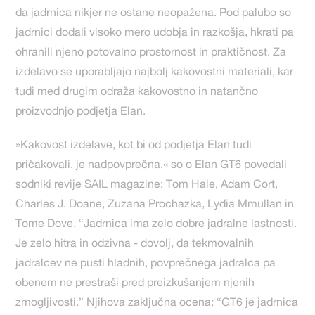
da jadrnica nikjer ne ostane neopažena. Pod palubo so
jadrnici dodali visoko mero udobja in razkošja, hkrati pa
ohranili njeno potovalno prostornost in praktičnost. Za
izdelavo se uporabljajo najbolj kakovostni materiali, kar
tudi med drugim odraža kakovostno in natančno
proizvodnjo podjetja Elan.
»Kakovost izdelave, kot bi od podjetja Elan tudi
pričakovali, je nadpovprečna,« so o Elan GT6 povedali
sodniki revije SAIL magazine: Tom Hale, Adam Cort,
Charles J. Doane, Zuzana Prochazka, Lydia Mmullan in
Tome Dove. “Jadrnica ima zelo dobre jadralne lastnosti.
Je zelo hitra in odzivna - dovolj, da tekmovalnih
jadralcev ne pusti hladnih, povprečnega jadralca pa
obenem ne prestraši pred preizkušanjem njenih
zmogljivosti.” Njihova zaključna ocena: “GT6 je jadrnica