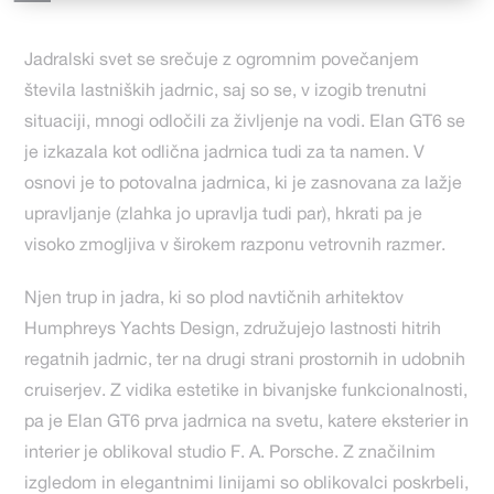
Jadralski svet se srečuje z ogromnim povečanjem
števila lastniških jadrnic, saj so se, v izogib trenutni
situaciji, mnogi odločili za življenje na vodi. Elan GT6 se
je izkazala kot odlična jadrnica tudi za ta namen. V
osnovi je to potovalna jadrnica, ki je zasnovana za lažje
upravljanje (zlahka jo upravlja tudi par), hkrati pa je
visoko zmogljiva v širokem razponu vetrovnih razmer.
Njen trup in jadra, ki so plod navtičnih arhitektov
Humphreys Yachts Design, združujejo lastnosti hitrih
regatnih jadrnic, ter na drugi strani prostornih in udobnih
cruiserjev. Z vidika estetike in bivanjske funkcionalnosti,
pa je Elan GT6 prva jadrnica na svetu, katere eksterier in
interier je oblikoval studio F. A. Porsche. Z značilnim
izgledom in elegantnimi linijami so oblikovalci poskrbeli,