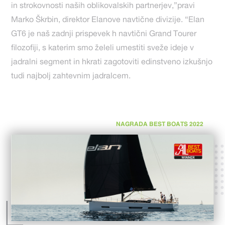
in strokovnosti naših oblikovalskih partnerjev,”pravi
Marko Škrbin, direktor Elanove navtične divizije. “Elan
GT6 je naš zadnji prispevek h navtični Grand Tourer
filozofiji, s katerim smo želeli umestiti sveže ideje v
jadralni segment in hkrati zagotoviti edinstveno izkušnjo
tudi najbolj zahtevnim jadralcem.
NAGRADA BEST BOATS 2022