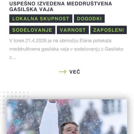
USPEŠNO IZVEDENA MEDDRUŠTVENA
GASILSKA VAJA
LOKALNA SKUPNOST
DOGODKI
SODELOVANJE
VARNOST
ZAPOSLENI
V torek 21.4.2026 je na območju Elana potekala
meddruštvena gasilska vaja v sodelovanju z Gasilsko
z…
VEČ