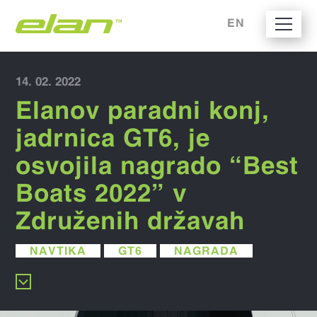
EN
14. 02. 2022
Elanov paradni konj,
jadrnica GT6, je
osvojila nagrado “Best
Boats 2022” v
Združenih državah
NAVTIKA
GT6
NAGRADA