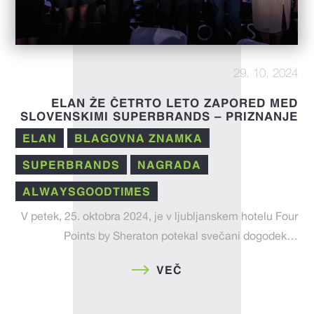
29. 10. 2024
ELAN ŽE ČETRTO LETO ZAPORED MED
SLOVENSKIMI SUPERBRANDS – PRIZNANJE
ZA INOVACIJE, TRADICIJO IN KAKOVOST
ELAN
BLAGOVNA ZNAMKA
SUPERBRANDS
NAGRADA
ALWAYSGOODTIMES
V petek, 25. oktobra 2024, je v ljubljanskem hotelu Four
Points by Sheraton potekal svečani dogodek…
VEČ