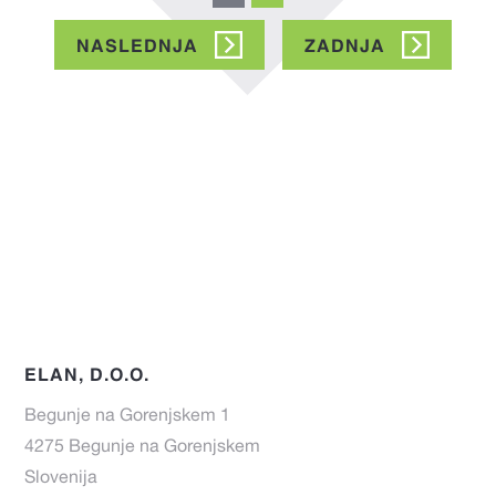
page
NEXT
NASLEDNJA
LAST
ZADNJA
PAGE
PAGE
ELAN, D.O.O.
Begunje na Gorenjskem 1
4275 Begunje na Gorenjskem
Slovenija