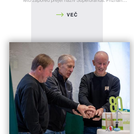
leto zapored prejel naziv Superbrands. Priznan…
VEČ