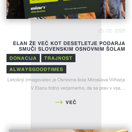
25. 02. 2026
ELAN ŽE VEČ KOT DESETLETJE PODARJA
SMUČI SLOVENSKIM OSNOVNIM ŠOLAM
DONACIJA
TRAJNOST
ALWAYSGOODTIMES
Letošnji zmagovalec je Osnovna šola Miroslava Vilharja
V Elanu trdno verjamemo, da se prav v vsa…
VEČ