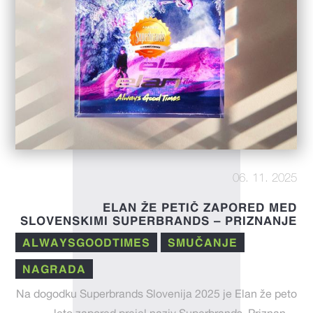
06. 11. 2025
ELAN ŽE PETIČ ZAPORED MED
SLOVENSKIMI SUPERBRANDS – PRIZNANJE
ZA INOVACIJE, TRADICIJO IN KAKOVOST
ALWAYSGOODTIMES
SMUČANJE
NAGRADA
Na dogodku Superbrands Slovenija 2025 je Elan že peto