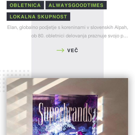
OBLETNICA
ALWAYSGOODTIMES
LOKALNA SKUPNOST
Elan, globalno podjetje s koreninami v slovenskih Alpah,
ob 80. obletnici delovanja praznuje svojo p…
VEČ