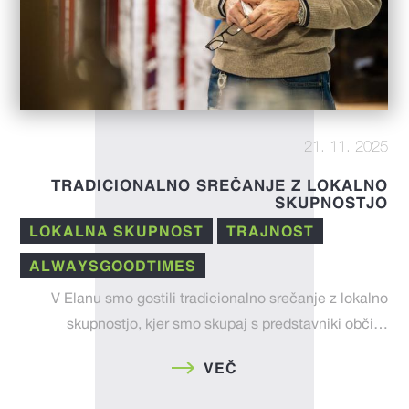
21. 11. 2025
TRADICIONALNO SREČANJE Z LOKALNO
SKUPNOSTJO
LOKALNA SKUPNOST
TRAJNOST
ALWAYSGOODTIMES
V Elanu smo gostili tradicionalno srečanje z lokalno
skupnostjo, kjer smo skupaj s predstavniki obči…
VEČ