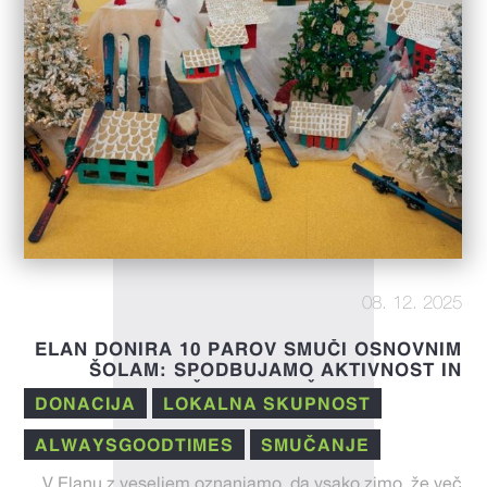
08. 12. 2025
ELAN DONIRA 10 PAROV SMUČI OSNOVNIM
ŠOLAM: SPODBUJAMO AKTIVNOST IN
PREŽIVLJANJE ČASA V NARAVI
DONACIJA
LOKALNA SKUPNOST
ALWAYSGOODTIMES
SMUČANJE
V Elanu z veseljem oznanjamo, da vsako zimo, že več