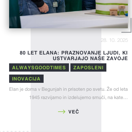
28. 10. 2025
80 LET ELANA: PRAZNOVANJE LJUDI, KI
USTVARJAJO NAŠE ZAVOJE
ALWAYSGOODTIMES
ZAPOSLENI
INOVACIJA
Elan je doma v Begunjah in prisoten po svetu. Že od leta
1945 razvijamo in izdelujemo smuči, na kate…
VEČ