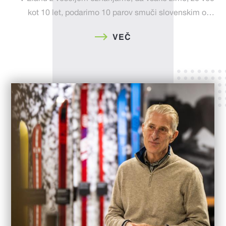
kot 10 let, podarimo 10 parov smuči slovenskim o…
VEČ