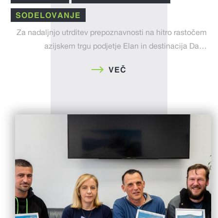
SODELOVANJE
Za nadaljnjo utrditev prepoznavnosti na hitro rastočem
azijskem trgu podjetje Elan in destinacija Da…
VEČ