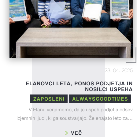
28. 04. 2025
ELANOVCI LETA, PONOS PODJETJA IN
NOSILCI USPEHA
ZAPOSLENI
ALWAYSGOODTIMES
V Elanu verjamemo, da je uspeh podjetja odsev
izjemnih ljudi, ki ga soustvarjajo. Že enajsto leto za…
VEČ