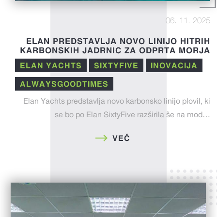
06. 11. 2025
ELAN PREDSTAVLJA NOVO LINIJO HITRIH
KARBONSKIH JADRNIC ZA ODPRTA MORJA
ELAN YACHTS
SIXTYFIVE
INOVACIJA
ALWAYSGOODTIMES
Elan Yachts predstavlja novo karbonsko linijo plovil, ki
se bo po Elan SixtyFive razširila še na mod…
VEČ