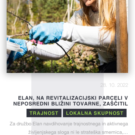
28. 10. 2022
ELAN, NA REVITALIZACIJSKI PARCELI V
NEPOSREDNI BLIŽINI TOVARNE, ZAŠČITIL
1000 SADIK DREVES
TRAJNOST
LOKALNA SKUPNOST
Za družbo Elan navdihovanje trajnostnega in aktivnega
življenjskega sloga ni le strateška smernica,…