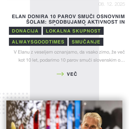
08. 12. 2025
ELAN DONIRA 10 PAROV SMUČI OSNOVNIM
ŠOLAM: SPODBUJAMO AKTIVNOST IN
PREŽIVLJANJE ČASA V NARAVI
DONACIJA
LOKALNA SKUPNOST
ALWAYSGOODTIMES
SMUČANJE
V Elanu z veseljem oznanjamo, da vsako zimo, že več
kot 10 let, podarimo 10 parov smuči slovenskim o…
VEČ