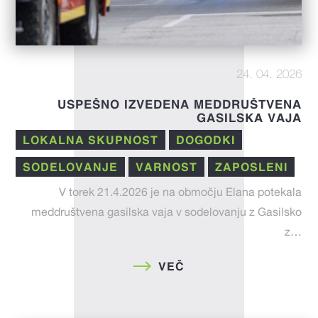
24. 04. 2026
USPEŠNO IZVEDENA MEDDRUŠTVENA
GASILSKA VAJA
LOKALNA SKUPNOST
DOGODKI
SODELOVANJE
VARNOST
ZAPOSLENI
V torek 21.4.2026 je na območju Elana potekala
meddruštvena gasilska vaja v sodelovanju z Gasilsko
z…
VEČ