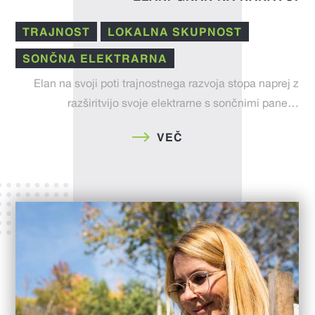
TRAJNOST
LOKALNA SKUPNOST
SONČNA ELEKTRARNA
Elan na svoji poti trajnostnega razvoja stopa naprej z
razširitvijo svoje elektrarne s sončnimi pane…
VEČ