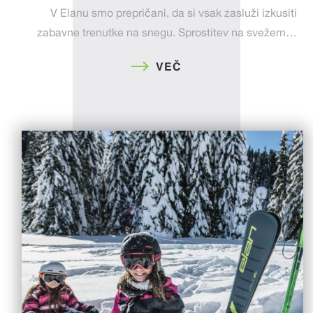
V Elanu smo prepričani, da si vsak zasluži izkusiti
zabavne trenutke na snegu. Sprostitev na svežem…
VEČ