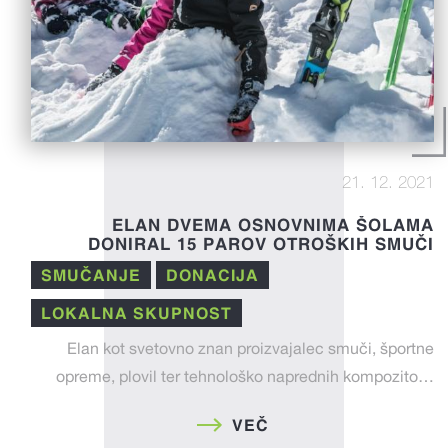
21. 12. 2021
ELAN DVEMA OSNOVNIMA ŠOLAMA
DONIRAL 15 PAROV OTROŠKIH SMUČI
SMUČANJE
DONACIJA
LOKALNA SKUPNOST
Elan kot svetovno znan proizvajalec smuči, športne
opreme, plovil ter tehnološko naprednih kompozito…
VEČ