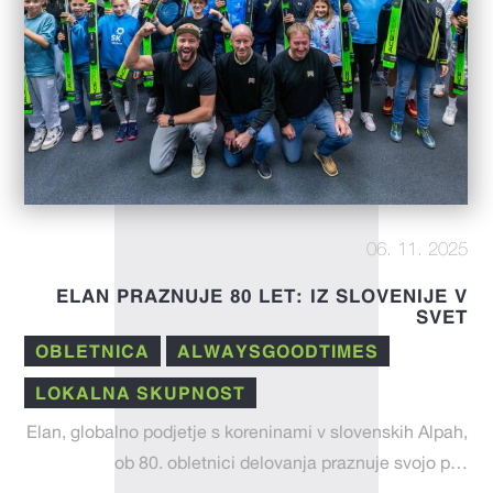
06. 11. 2025
ELAN PRAZNUJE 80 LET: IZ SLOVENIJE V
SVET
OBLETNICA
ALWAYSGOODTIMES
LOKALNA SKUPNOST
Elan, globalno podjetje s koreninami v slovenskih Alpah,
ob 80. obletnici delovanja praznuje svojo p…