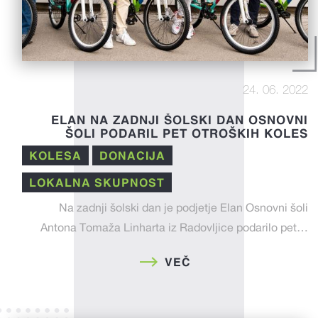
24. 06. 2022
ELAN NA ZADNJI ŠOLSKI DAN OSNOVNI
ŠOLI PODARIL PET OTROŠKIH KOLES
KOLESA
DONACIJA
LOKALNA SKUPNOST
Na zadnji šolski dan je podjetje Elan Osnovni šoli
Antona Tomaža Linharta iz Radovljice podarilo pet…
VEČ