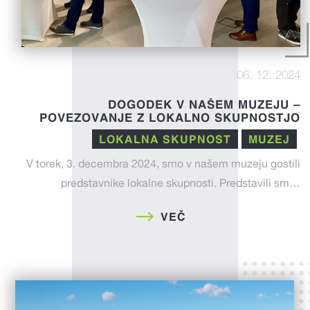
06. 12. 2024
DOGODEK V NAŠEM MUZEJU –
POVEZOVANJE Z LOKALNO SKUPNOSTJO
LOKALNA SKUPNOST
MUZEJ
V torek, 3. decembra 2024, smo v našem muzeju gostili
predstavnike lokalne skupnosti. Predstavili sm…
VEČ