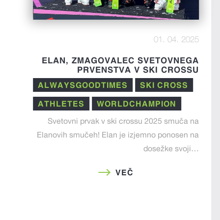
01. 04. 2025
ELAN, ZMAGOVALEC SVETOVNEGA
PRVENSTVA V SKI CROSSU
ALWAYSGOODTIMES
SKI CROSS
ATHLETES
WORLDCHAMPION
Svetovni prvak v ski crossu 2025 smuča na
Elanovih smučeh! Elan je izjemno ponosen na
dosežke svoji…
VEČ