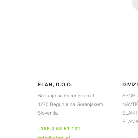
ELAN, D.O.O.
DIVIZ
Begunje na Gorenjskem 1
ŠPORT
4275 Begunje na Gorenjskem
NAVTIČ
Slovenija
ELAN 
ELAN 
+386 4 53 51 101
info@elan.si